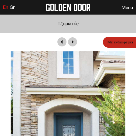
En
Gr
Menu
Τζαμωτές
Με ενδιαφέρει
Τζαμωτή Σχέδιο Νο1